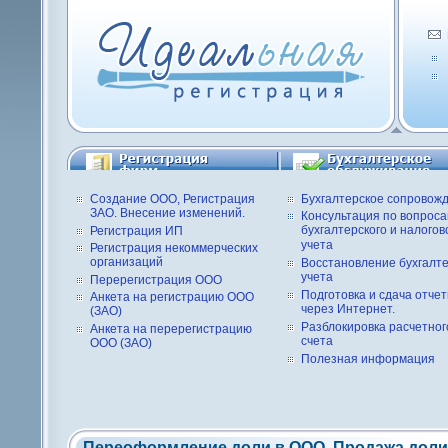
Создание ООО, Регистрация
Бухгалтерское сопровож
ЗАО. Внесение изменений.
Консультация по вопрос
бухгалтерского и налогов
Регистрация ИП
учета
Регистрация некоммерческих
организаций
Восстановление бухгалте
учета
Перерегистрация ООО
Подготовка и сдача отче
Анкета на регистрацию ООО
через Интернет.
(ЗАО)
Разблокировка расчетног
Анкета на перерегистрацию
счета
ООО (ЗАО)
Полезная информация
Переоформление доли в ООО. Продажа доли